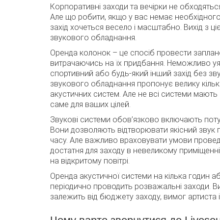
Корпоративні заходи та вечірки не обходятьс
Але що робити, якщо у вас немає необхідног
захід хочеться весело і масштабно. Вихід з ціє
звукового обладнання.
Оренда колонок – це спосіб провести заплано
витрачаючись на їх придбання. Неможливо уя
спортивний або будь-який інший захід без зв
звукового обладнання пропонує велику кількі
акустичних систем. Але не всі системи мають 
саме для ваших цілей.
Звукові системи обов’язково включають потуж
Вони дозволяють відтворювати якісний звук 
часу. Але важливо враховувати умови провед
достатня для заходу в невеликому приміщенн
на відкритому повітрі.
Оренда акустичної системи на кілька годин або
періодично проводить розважальні заходи. В
залежить від бюджету заходу, вимог артиста і