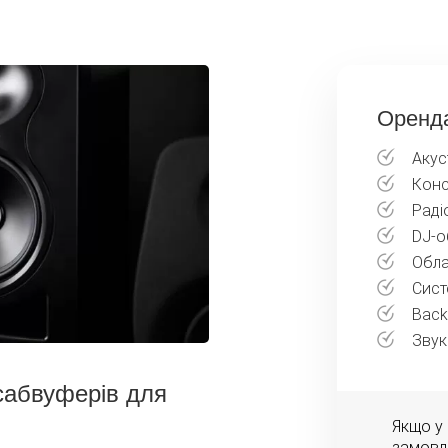
Оренда
Акус
Конс
Раді
DJ-о
Обла
Сист
Back
Звук
сабвуферів для
Якщо у
замовл