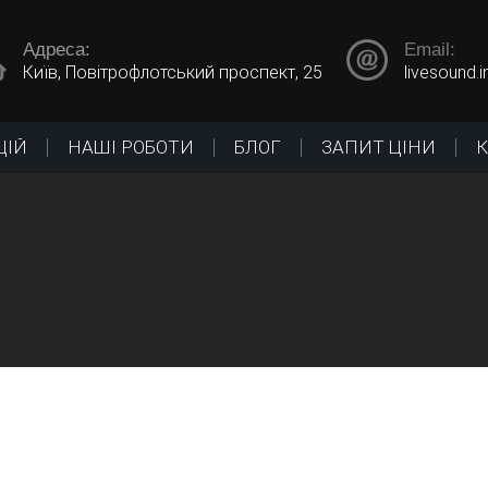
Адреса:
Email:
Київ, Повітрофлотський проспект, 25
livesound.
ЦІЙ
НАШІ РОБОТИ
БЛОГ
ЗАПИТ ЦІНИ
У нас предста
рахуванням
отримати відм
зовнішній вигл