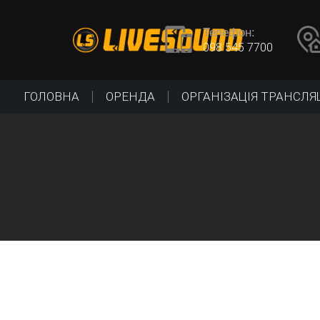
Skip
Skip
links
to
Телефон:
content
098 545 7700
ГОЛОВНА
ОРЕНДА
ОРГАНІЗАЦІЯ ТРАНСЛЯ
ТЕХНІЧНА ПІДТРИМКА ЗАХОДІВ
Постійний “апгрейд” обладнання з у
усіх останніх технічних тенденцій