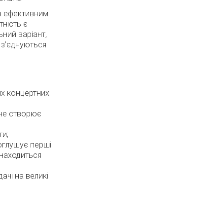
ив ефективним
тність є
ний варіант,
 з’єднуються
ких концертних
 не створює
ти;
оглушує перші
знаходиться
ачі на великі