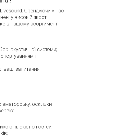
und?
 Livesound. Орендуючи у нас
ені у високій якості
дже в нашому асортименті
орі акустичної системи;
спортуванням і
сі ваші запитання;
 аматорську, оскільки
ервіс:
ликою кількістю гостей;
ків;