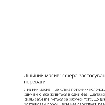
Звук
Акустичні системи, мікрофони,
Кон
мікшерні пульти, DJ-системи,
кріп
беклайн, колонки, сабвуфери.
світ
Лінійний масив: сфера застосуван
переваги
Лінійний масив – це кілька потужних колонок,
одну лінію, яка живиться в одній фазі. Діапаз
хвиль забезпечується за рахунок того, що ди
розташовані поруч – виникає своєрідний рез