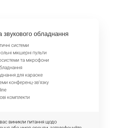
 звукового обладнання
тичні системи
ольні мікшерні пульти
осистеми та мікрофони
бладнання
днання для караоке
еми конференц-зв’язку
line
ові комплекти
 вас виникли питання щодо
ення або умов оренди, зателефонуйте