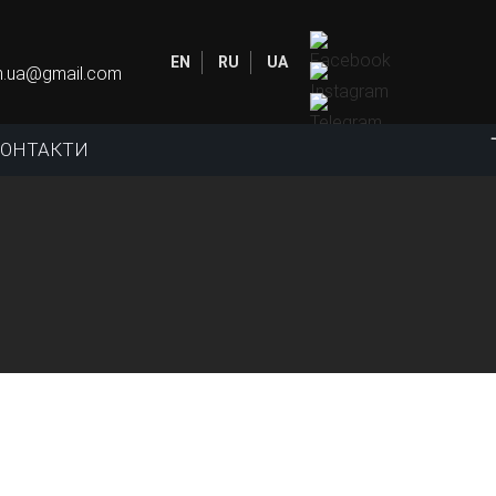
EN
RU
UA
in.ua@gmail.com
КОНТАКТИ
влено професійне обладнання, яке дозволяє
інне звучання, має представницький
яд і володіє широким набором функцій.