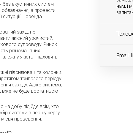
я без акустичних систем.
нам, і 
о обладнання, а провести
запитан
ї ситуації – оренда
ваний захід, не
Телефо
вити якісний урочистий,
укового супроводу. Ринок
сть різноманітних
Email:
l
належну якість і підходять
ні підсилювачі та колонки.
протягом тривалого періоду
ення заходу. Адже система,
і, вже не буде достатньою
 на добу підійде всім, хто
ибір системи в першу чергу
 місця проведення.