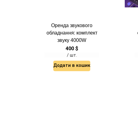
Оренда звукового
обладнання: комплект
звуку 4000W
400
$
/ шт.
Додати в кошик