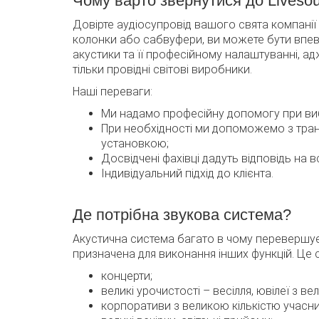
Чому варто звернутися до Liveso
Довірте аудіосупровід вашого свята компанії
колонки або сабвуфери, ви можете бути впевн
акустики та її професійному налаштуванні, а
тільки провідні світові виробники.
Наші переваги:
Ми надамо професійну допомогу при виб
При необхідності ми допоможемо з тран
установкою;
Досвідчені фахівці дадуть відповідь на в
Індивідуальний підхід до клієнта.
Де потрібна звукова система?
Акустична система багато в чому перевершує
призначена для виконання інших функцій. Це с
концерти;
великі урочистості – весілля, ювілеї з ве
корпоративи з великою кількістю учасни