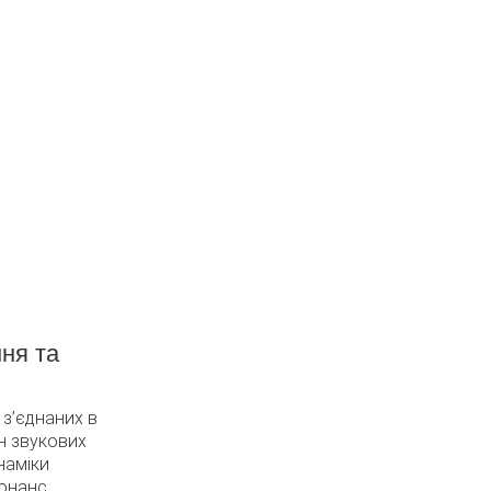
Світло
Відео
солі освітлення, системи
Світлодіодні панелі, відеос
лення приладів, динамічне
проектори, проекційні екр
ло, лазери та прожектори.
світлодіодні екрани.
ня та
 з’єднаних в
он звукових
наміки
онанс.