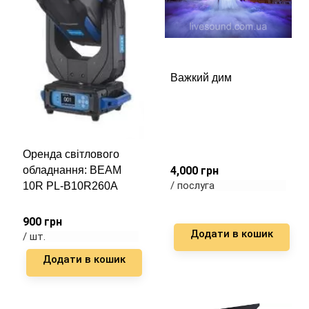
Важкий дим
Оренда світлового
обладнання: BEAM
4,000
грн
/ послуга
10R PL-B10R260A
900
грн
Додати в кошик
/ шт.
Додати в кошик