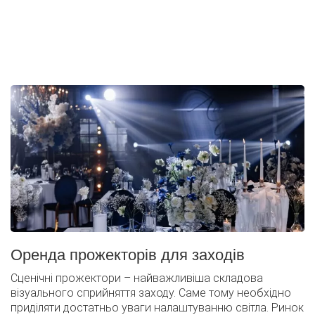
Оренда світлодіодних прожекторів досить поширена
для організації різних заходів, але через велику
доступність моделей складно вибрати те, що потрібно
саме вам.
Оренда прожекторів для заходів
Сценічні прожектори – найважливіша складова
візуального сприйняття заходу. Саме тому необхідно
приділяти достатньо уваги налаштуванню світла. Ринок