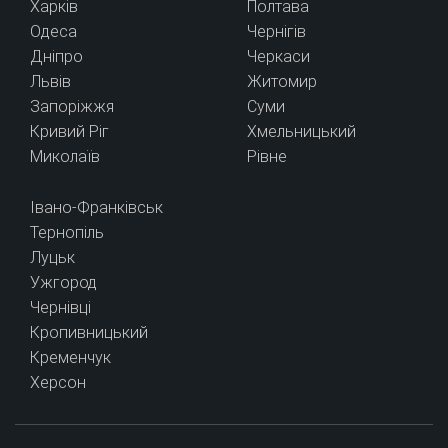
Харків
Полтава
Одеса
Чернігів
Дніпро
Черкаси
Львів
Житомир
Запоріжжя
Суми
Кривий Ріг
Хмельницький
Миколаїв
Рівне
Івано-Франківськ
Тернопіль
Луцьк
Ужгород
Чернівці
Кропивницький
Кременчук
Херсон