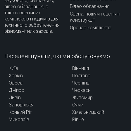
звукового, світлового,
Відео обладнання
відео обладнання, а
також сценічних
Сцена, подіум і сценічні
комплексів і подіумів для
конструкції
технічного забезпечення
Оренда комплектів
різноманітних заходів.
Населені пункти, які ми обслуговуємо
Київ
Вінниця
Харків
Полтава
Одеса
Чернігів
Дніпро
Черкаси
Львів
Житомир
Запоріжжя
Суми
Кривий Ріг
Хмельницький
Миколаїв
Рівне