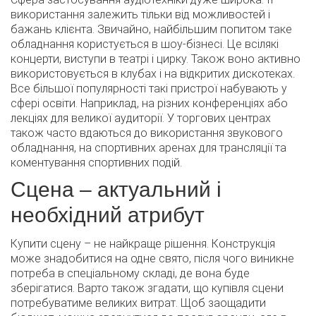
використання залежить тільки від можливостей і
бажань клієнта. Звичайно, найбільшим попитом таке
обладнання користується в шоу-бізнесі. Це всілякі
концерти, виступи в театрі і цирку. Також воно активно
використовується в клубах і на відкритих дискотеках.
Все більшої популярності такі пристрої набувають у
сфері освіти. Наприклад, на різних конференціях або
лекціях для великої аудиторії. У торгових центрах
також часто вдаються до використання звукового
обладнання, на спортивних аренах для трансляції та
коментування спортивних подій.
Сцена – актуальний і
необхідний атрибут
Купити сцену – не найкраще рішення. Конструкція
може знадобитися на одне свято, після чого виникне
потреба в спеціальному складі, де вона буде
зберігатися. Варто також згадати, що купівля сцени
потребуватиме великих витрат. Щоб заощадити