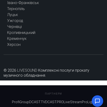
Івано-Франківськ
Тернопіль
Луцьк
Ужгород
Чернівці
Кропивницький
Кременчук
Херсон
© 2026
LIVESOUND
Комплексні послуги прокату
музичного обладнання.
ПАРТНЕРИ
ProfiGroup
DCAST.TV
DCAST.PRO
LiveStream
ProLight