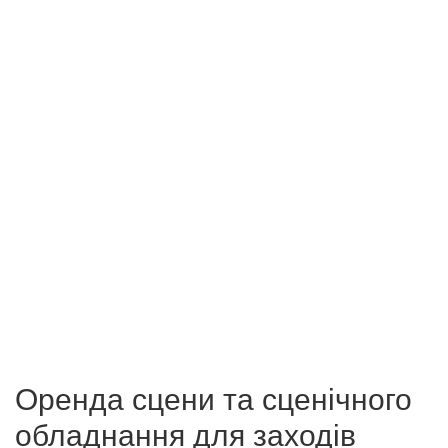
У нас ви завжди знайдете все необхідне обладнання
для організації та проведення заходів.
03. Якість
У своїй роботі ми використовуємо тільки високоякісне
обладнання від провідних світових брендів.
04. Комплекти обладнання
Послуга оренди комплексу світла, звуку та спецефектів
“під ключ” гарантує максимальну економію.
Оренда сцени та сценічного
обладнання для заходів