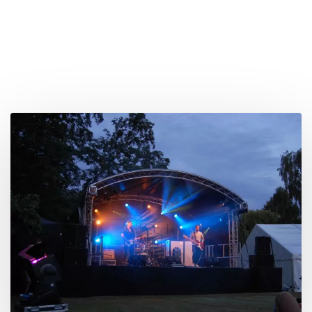
Оренда сцени, як послуга компанії Livesound, швидко
вирішує питання встановлення подіуму, порталів для
звукового обладнання та ферм для світлового
обладнання, а також надає простір для виступу
артистів на вашому заході.