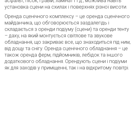
асфальт, пісок, гравій, ламінат і т.д., можлива навіть
установка сцени на схилах і поверхнях різної висоти.
Оренда сценічного комплексу – це оренда сценічного
майданчика, що обговорюється заздалегідь і
складається з оренди подіуму (сцени) та оренди тенту
– даху, на який монтується світлове та звукове
обладнання, що закриває все, що знаходиться під ним,
від дощу та снігу. Оренда сценічного обладнання – це
також оренда ферм, підйомників, лебідок та іншого
додаткового обладнання. Орендують сцени і подіуми
як для заходів у приміщенні, так і на відкритому повітрі.
Організатори концертів та інших масових заходів
зазвичай замовляють оренду сценічного обладнання
разом зі звуковим та світловим обладнанням,
спецефектами та відео.
Наші сценічні конструкції мобільні і не вимагають
тривалого монтажу і демонтажу. Замовивши сценічне
обладнання у нас, ви зможете організувати концерт