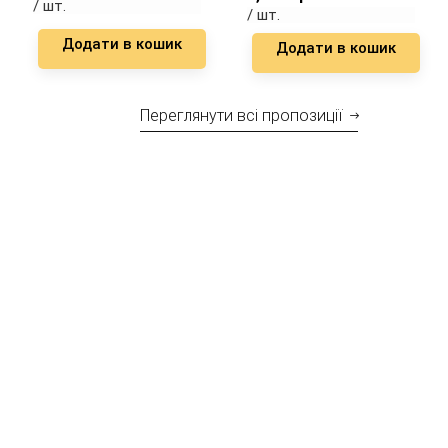
/ шт.
/ шт.
Додати в кошик
Додати в кошик
Переглянути всі пропозиції
01. Підтримка
Разом з послугою оренди обладнання ми пропонуємо
повну професійну технічну підтримку заходів.
02. Асортимент