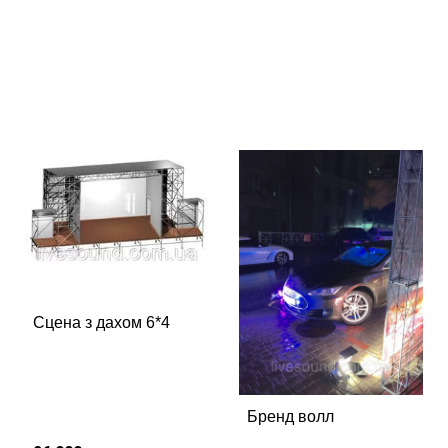
або мітинг надзвичайно швидко. Фахівці нашої
компанії оперативно вирішують всі питання на будь-
якому етапі експлуатації сцени або подіуму.
Сцена з дахом 6*4
Бренд волл