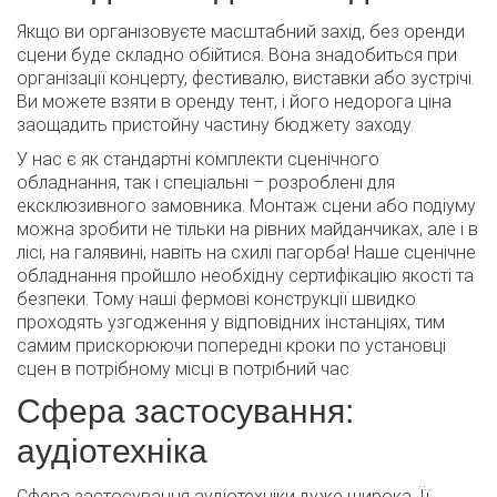
Якщо ви організовуєте масштабний захід, без оренди
сцени буде складно обійтися. Вона знадобиться при
організації концерту, фестивалю, виставки або зустрічі.
Ви можете взяти в оренду тент, і його недорога ціна
заощадить пристойну частину бюджету заходу.
У нас є як стандартні комплекти сценічного
обладнання, так і спеціальні – розроблені для
ексклюзивного замовника. Монтаж сцени або подіуму
можна зробити не тільки на рівних майданчиках, але і в
лісі, на галявині, навіть на схилі пагорба! Наше сценічне
обладнання пройшло необхідну сертифікацію якості та
безпеки. Тому наші фермові конструкції швидко
проходять узгодження у відповідних інстанціях, тим
самим прискорюючи попередні кроки по установці
сцен в потрібному місці в потрібний час.
Сфера застосування:
аудіотехніка
Сфера застосування аудіотехніки дуже широка. Її