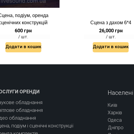
Сцена, подіум, оренда
сценічних конструкцій
Сцена з дахом 6*4
600
грн
26,000
грн
/ шт.
/ шт.
Додати в кошик
Додати в кошик
ОСЛУГИ ОРЕНДИ
Населені
вукове обладнання
Київ
вітлове обладнання
Харків
ідео обладнання
Одеса
ена, подіум і сценічні конструкції
Дніпро
ренда комплектів