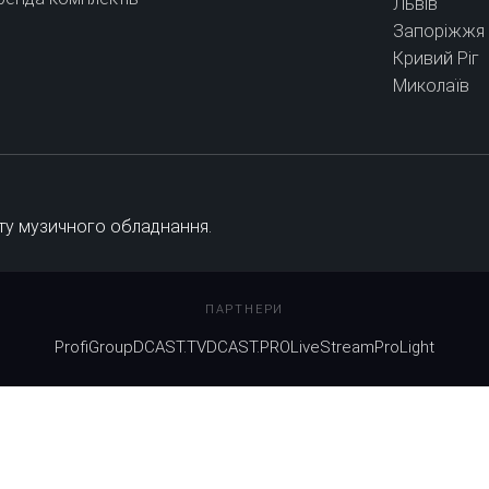
Львів
Запоріжжя
Кривий Ріг
Миколаїв
ту музичного обладнання.
ПАРТНЕРИ
ProfiGroup
DCAST.TV
DCAST.PRO
LiveStream
ProLight