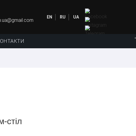
EN
RU
UA
in.ua@gmail.com
КОНТАКТИ
м-стіл