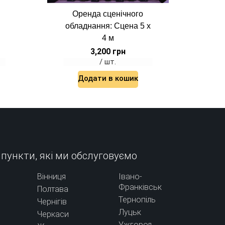
Оренда сценічного
обладнання: Сцена 5 х
4 м
3,200
грн
/ шт.
Додати в кошик
 пункти, які ми обслуговуємо
Вінниця
Івано-
Франківськ
Полтава
Тернопіль
Чернігів
Луцьк
Черкаси
Ужгород