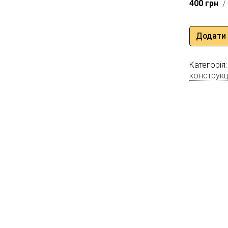
400
грн
/
Додати 
Категорія
конструкц