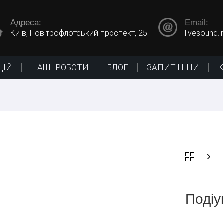
Адреса:
Email:
Київ, Повітрофлотський проспект, 25
livesound.
ЦІЙ
НАШІ РОБОТИ
БЛОГ
ЗАПИТ ЦІНИ
Подіу