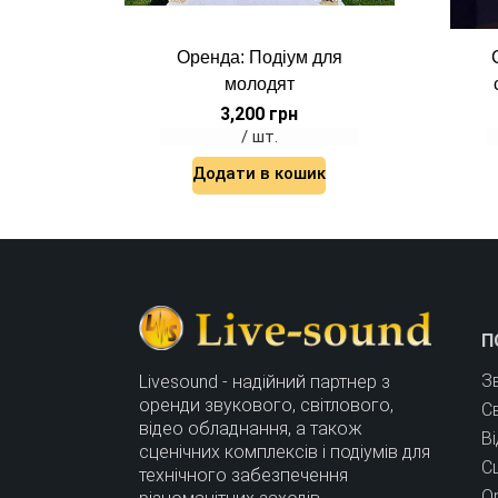
Оренда: Подіум для
молодят
3,200
грн
/ шт.
Додати в кошик
П
З
Livesound - надійний партнер з
оренди звукового, світлового,
С
відео обладнання, а також
В
сценічних комплексів і подіумів для
Сц
технічного забезпечення
О