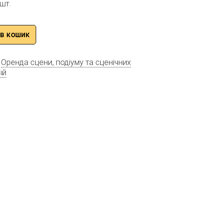
 шт.
в кошик
:
Оренда сцени, подіуму та сценічних
ій