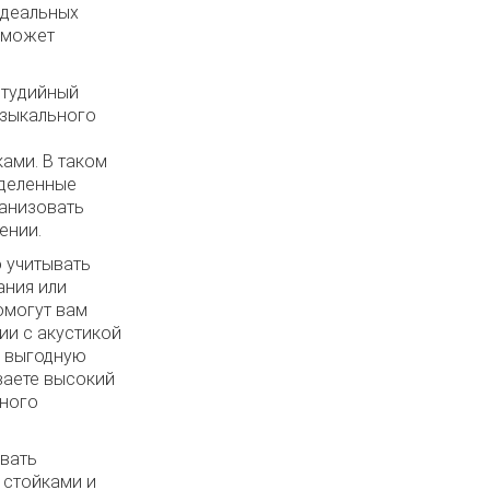
идеальных
 может
студийный
узыкального
ами. В таком
еделенные
ганизовать
ении.
 учитывать
ания или
омогут вам
ии с акустикой
и выгодную
ваете высокий
чного
вать
 стойками и