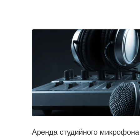
Постоянный «апгрейд» оборудования
всех последних технических тенден
Аренда студийного микрофона