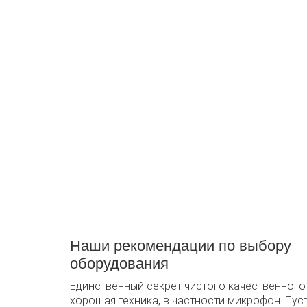
Звук
Акустические системы,
Кон
микрофоны, микшерные пульты,
DJ-системы, бэклайн, колонки,
дин
сабвуферы.
Наши рекомендации по выбору
оборудования
Единственный секрет чистого качественного
хорошая техника, в частности микрофон. Пуст