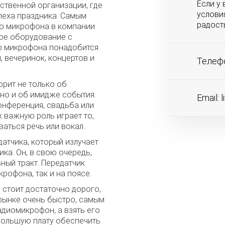
Если у 
ственной организации, где
условия
пеха праздника. Самым
радост
о микрофона в компании
кое оборудование с
го микрофона понадобится
 вечеринок, концертов и
Телефо
рит не только об
 но и об имидже события.
Email:
l
онференция, свадьба или
х важную роль играет то,
ваться речь или вокал.
атчика, который излучает
ка. Он, в свою очередь,
ьный тракт. Передатчик
рофона, так и на поясе.
стоит достаточно дорого,
рынке очень быстро, самым
диомикрофон, а взять его
ебольшую плату обеспечить