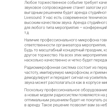
Любое торжественное событие требует каче
звуковое сопровождение станет залогом ус
выгодным решением будет аренда студийног
Livesound. У нас есть современное техничес
высоким качеством звука. Аренда студийно
для любого типа мероприятия — конференций,
т.д.
Наличие профессионального микрофона гово
ответственности организатора мероприятия,
Будь то масштабный концертный праздник, к
другое торжество. На всех этих мероприятия
насколько качественно и четко будет переда
Радиомикрофонная система состоит из перед
частоту, имитируемую микрофоном, и приемни
демодулирует и передает сигнал на усилител
звука может располагаться как в корпусе мик
Поскольку профессиональное оборудование 
а новые модели радиосистем появляются на 
оптимальным решением будет не покупать ра
в аренду. Такое решение позволит вам за н