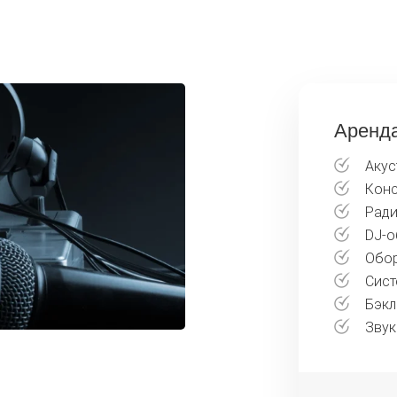
 с учетом
специалисту, 
ций
вариант звуча
Аренда
Акус
Конс
Ради
DJ-о
Обор
Сист
Бэкл
Звук