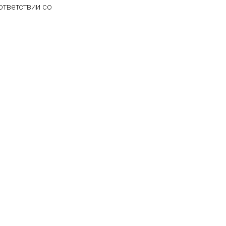
ответствии со
Телефон: 098
сить цену