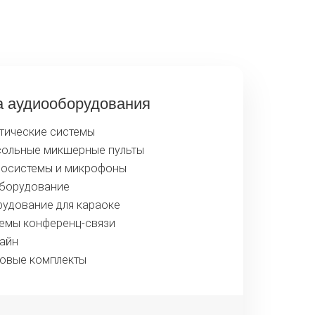
который подберет для вас интересный
ния на праздничном мероприятии.
 аудиооборудования
тические системы
ольные микшерные пульты
осистемы и микрофоны
борудование
удование для караоке
емы конференц-связи
айн
овые комплекты