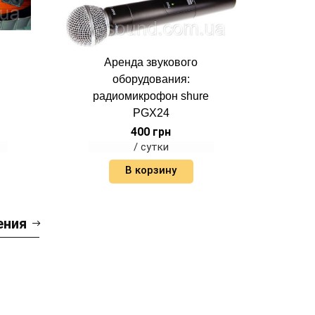
Аренда звукового
оборудования:
радиомикрофон shure
PGX24
400
грн
/ сутки
В корзину
ения