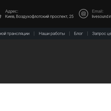
Адрес:
Email:
Киев, Воздухофлотский проспект, 25
livesound.
мой трансляции
Наши работы
Блог
Запрос ц
Арендуйте мик
и вам не прид
ИЙ
мероприятия. 