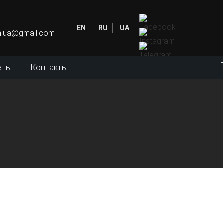
EN
RU
UA
in.ua@gmail.com
ены
Контакты
рофоны и радиосистемы у профессионалов,
ется беспокоиться об успехе вашего
Обратитесь за помощью к нашему